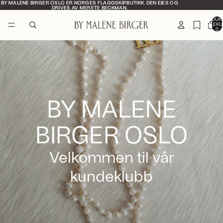
BY MALENE BIRGER OSLO ER NORGES FLAGGSKIPBUTIKK. DEN EIES OG
BY MALENE BIRGER OSLO ER NORGES FLAGGSKIPBUTIKK. DEN EIES OG
DRIVES AV MERETE BECKMAN.
DRIVES AV MERETE BECKMAN.
PRODUKT
HANDLEKU
0
BY MALENE
BIRGER OSLO
Velkommen til vår
kundeklubb