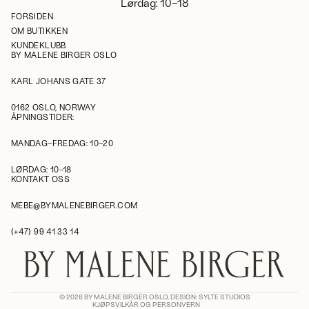
Lørdag: 10–18
FORSIDEN
OM BUTIKKEN
KUNDEKLUBB
BY MALENE BIRGER OSLO
KARL JOHANS GATE 37
0162 OSLO, NORWAY
ÅPNINGSTIDER:
MANDAG–FREDAG: 10–20
LØRDAG: 10–18
KONTAKT OSS
Retningslinjer for angrerett
Personvernerklæring
MEBE@BYMALENEBIRGER.COM
Vilkår for bruk
(+47) 99 41 33 14
Retningslinjer for frakt
Juridisk merknad
Kontaktinformasjon
© 2026
BY MALENE BIRGER OSLO
,
DESIGN: SYLTE STUDIOS
KJØPSVILKÅR OG PERSONVERN