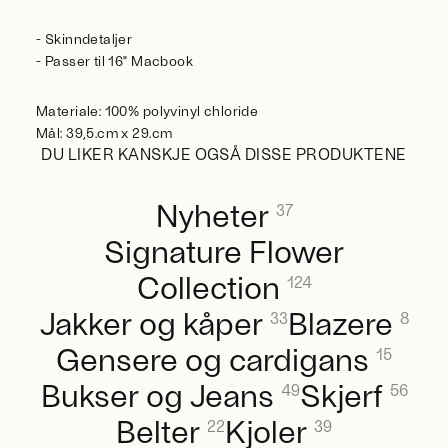
- Skinndetaljer
- Passer til 16" Macbook
Materiale: 100% polyvinyl chloride
Mål: 39,5.cm x 29.cm
DU LIKER KANSKJE OGSÅ DISSE PRODUKTENE
Nyheter
37
Signature Flower
Collection
124
Jakker og kåper
Blazere
33
8
Gensere og cardigans
15
Bukser og Jeans
Skjerf
49
56
Belter
Kjoler
22
39