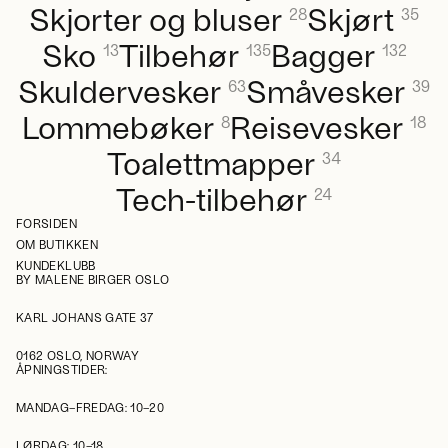
Skjorter og bluser
Skjørt
28
35
Sko
Tilbehør
Bagger
13
135
132
Skuldervesker
Småvesker
63
39
Lommebøker
Reisevesker
8
18
Toalettmapper
34
Tech-tilbehør
24
FORSIDEN
OM BUTIKKEN
KUNDEKLUBB
BY MALENE BIRGER OSLO
KARL JOHANS GATE 37
0162 OSLO, NORWAY
ÅPNINGSTIDER:
MANDAG–FREDAG: 10–20
LØRDAG: 10–18