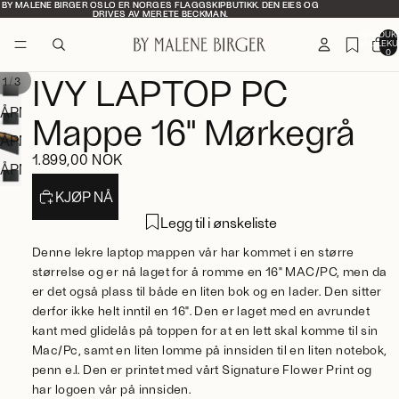
BY MALENE BIRGER OSLO ER NORGES FLAGGSKIPBUTIKK. DEN EIES OG
BY MALENE BIRGER OSLO ER NORGES FLAGGSKIPBUTIKK. DEN EIES OG
DRIVES AV MERETE BECKMAN.
DRIVES AV MERETE BECKMAN.
PRODUKT
HANDLEKU
0
IVY LAPTOP PC
/
1
3
ÅPNE
Mappe 16" Mørkegrå
BILDET
ÅPNE
I
1.899,00 NOK
BILDET
ÅPNE
FULLSKJERM
I
BILDET
KJØP NÅ
FULLSKJERM
I
Legg til i ønskeliste
FULLSKJERM
Denne lekre laptop mappen vår har kommet i en større
størrelse og er nå laget for å romme en 16" MAC/PC, men da
er det også plass til både en liten bok og en lader. Den sitter
derfor ikke helt inntil en 16". Den er laget med en avrundet
kant med glidelås på toppen for at en lett skal komme til sin
Mac/Pc, samt en liten lomme på innsiden til en liten notebok,
penn e.l. Den er printet med vårt Signature Flower Print og
har logoen vår på innsiden.