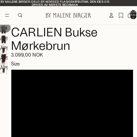
BY MALENE BIRGER OSLO ER NORGES FLAGGSKIPBUTIKK. DEN EIES OG
BY MALENE BIRGER OSLO ER NORGES FLAGGSKIPBUTIKK. DEN EIES OG
DRIVES AV MERETE BECKMAN.
DRIVES AV MERETE BECKMAN.
PRODUKT
HANDLEKU
0
CARLIEN Bukse
/
1
4
ÅPNE
Mørkebrun
BILDET
ÅPNE
I
3.099,00 NOK
BILDET
ÅPNE
FULLSKJERM
Size
I
BILDET
ÅPNE
FULLSKJERM
I
BILDET
32
FULLSKJERM
I
FULLSKJERM
34
36
38