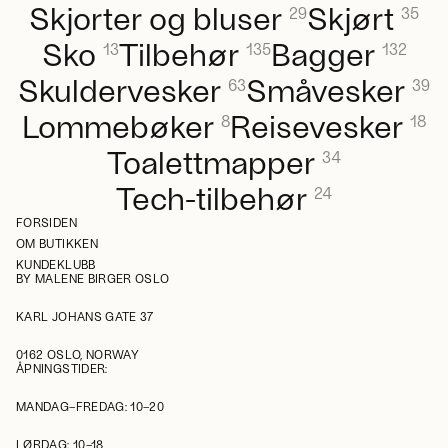
Skjorter og bluser
Skjørt
29
35
Sko
Tilbehør
Bagger
13
135
132
Skuldervesker
Småvesker
63
39
Lommebøker
Reisevesker
8
18
Toalettmapper
34
Tech-tilbehør
24
FORSIDEN
OM BUTIKKEN
KUNDEKLUBB
BY MALENE BIRGER OSLO
KARL JOHANS GATE 37
0162 OSLO, NORWAY
ÅPNINGSTIDER:
MANDAG–FREDAG: 10–20
LØRDAG: 10–18