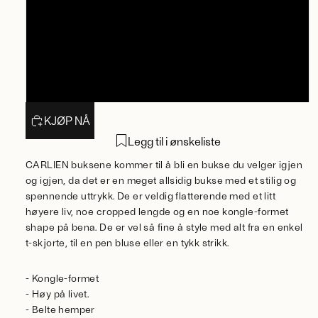
40
42
44
KJØP NÅ
Legg til i ønskeliste
CARLIEN buksene kommer til å bli en bukse du velger igjen
og igjen, da det er en meget allsidig bukse med et stilig og
spennende uttrykk. De er veldig flatterende med et litt
høyere liv, noe cropped lengde og en noe kongle-formet
shape på bena. De er vel så fine å style med alt fra en enkel
t-skjorte, til en pen bluse eller en tykk strikk.
- Kongle-formet
- Høy på livet.
- Belte hemper