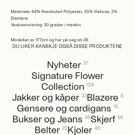
Materiale: 64% Resirkulert Polyester, 33% Viskose, 3%
Elastane
Vaskeanvisning: 30 grader i maskin.
Modellen er 177.cm og har på seg str.36
DU LIKER KANSKJE OGSÅ DISSE PRODUKTENE
Nyheter
37
Signature Flower
Collection
124
Jakker og kåper
Blazere
33
8
Gensere og cardigans
15
Bukser og Jeans
Skjerf
49
56
Belter
Kjoler
22
40